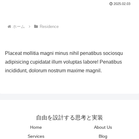
2025.02.03
ホーム
Residence
Placeat mollitia magni minus nihil penatibus sociosqu
adipisicing cupidatat illum voluptas labore! Penatibus
incididunt, dolorum nostrum maxime magnil.
自由を設計する思考と実装
Home
About Us
Services
Blog