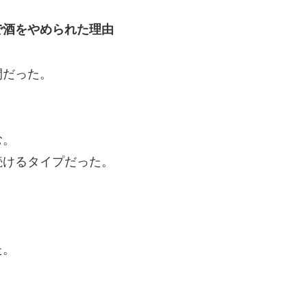
で酒をやめられた理由
間だった。
む。
続けるタイプだった。
た。