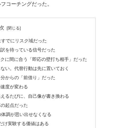
ルフコーチングだった。
次
はすでにリスク域だった
翻訳を待っている信号だった
ークに間に合う「即応の壁打ち相手」だった
らない。代替行動は先に置いておく
自分からの「前借り」だった
の速度が変わる
越えるたびに、自己像が書き換わる
革の起点だった
の体調が思い出せなくなる
だけ実験する価値はある