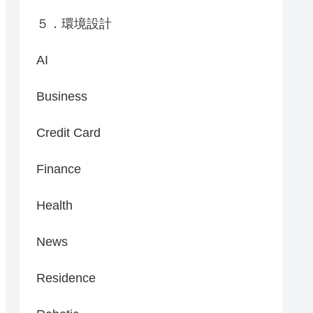
５．環境設計
AI
Business
Credit Card
Finance
Health
News
Residence